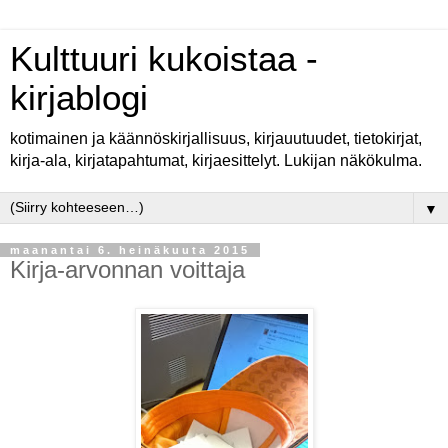
Kulttuuri kukoistaa -
kirjablogi
kotimainen ja käännöskirjallisuus, kirjauutuudet, tietokirjat,
kirja-ala, kirjatapahtumat, kirjaesittelyt. Lukijan näkökulma.
▼
maanantai 6. heinäkuuta 2015
Kirja-arvonnan voittaja