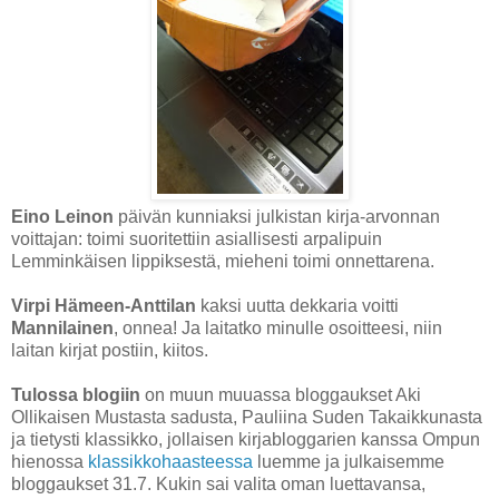
Eino Leinon
päivän kunniaksi julkistan kirja-arvonnan
voittajan: toimi suoritettiin asiallisesti arpalipuin
Lemminkäisen lippiksestä, mieheni toimi onnettarena.
Virpi Hämeen-Anttilan
kaksi uutta dekkaria voitti
Mannilainen
, onnea! Ja laitatko minulle osoitteesi, niin
laitan kirjat postiin, kiitos.
Tulossa blogiin
on muun muuassa bloggaukset Aki
Ollikaisen Mustasta sadusta, Pauliina Suden Takaikkunasta
ja tietysti klassikko, jollaisen kirjabloggarien kanssa Ompun
hienossa
klassikkohaasteessa
luemme ja julkaisemme
bloggaukset 31.7. Kukin sai valita oman luettavansa,