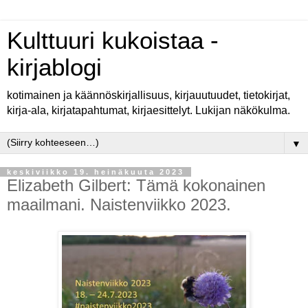
Kulttuuri kukoistaa -
kirjablogi
kotimainen ja käännöskirjallisuus, kirjauutuudet, tietokirjat,
kirja-ala, kirjatapahtumat, kirjaesittelyt. Lukijan näkökulma.
▼
keskiviikko 19. heinäkuuta 2023
Elizabeth Gilbert: Tämä kokonainen
maailmani. Naistenviikko 2023.