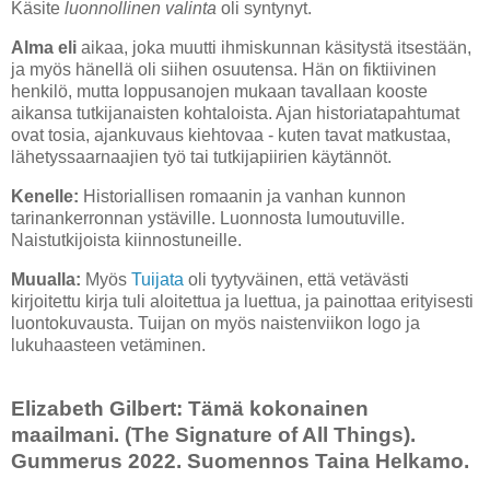
Käsite
luonnollinen valinta
oli syntynyt.
Alma eli
aikaa, joka muutti ihmiskunnan käsitystä itsestään,
ja myös hänellä oli siihen osuutensa. Hän on fiktiivinen
henkilö, mutta loppusanojen mukaan tavallaan kooste
aikansa tutkijanaisten kohtaloista. Ajan historiatapahtumat
ovat tosia, ajankuvaus kiehtovaa - kuten tavat matkustaa,
lähetyssaarnaajien työ tai tutkijapiirien käytännöt.
Kenelle:
Historiallisen romaanin ja vanhan kunnon
tarinankerronnan ystäville. Luonnosta lumoutuville.
Naistutkijoista kiinnostuneille.
Muualla:
Myös
Tuijata
oli tyytyväinen, että vetävästi
kirjoitettu kirja tuli aloitettua ja luettua, ja painottaa erityisesti
luontokuvausta. Tuijan on myös naistenviikon logo ja
lukuhaasteen vetäminen.
Elizabeth Gilbert: Tämä kokonainen
maailmani. (The Signature of All Things).
Gummerus 2022. Suomennos Taina Helkamo.