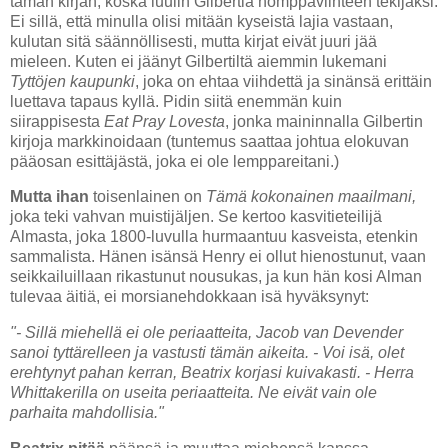
tämän kirjan, koska luulin Gilbertiä hömppäviihteen tekijäksi.
Ei sillä, että minulla olisi mitään kyseistä lajia vastaan,
kulutan sitä säännöllisesti, mutta kirjat eivät juuri jää
mieleen. Kuten ei jäänyt Gilbertiltä aiemmin lukemani
Tyttöjen kaupunki
, joka on ehtaa viihdettä ja sinänsä erittäin
luettava tapaus kyllä. Pidin siitä enemmän kuin
siirappisesta
Eat Pray Lovesta
, jonka maininnalla Gilbertin
kirjoja markkinoidaan (tuntemus saattaa johtua elokuvan
pääosan esittäjästä, joka ei ole lemppareitani.)
Mutta ihan
toisenlainen on
Tämä kokonainen maailmani,
joka teki vahvan muistijäljen. Se kertoo kasvitieteilijä
Almasta, joka 1800-luvulla hurmaantuu kasveista, etenkin
sammalista. Hänen isänsä Henry ei ollut hienostunut, vaan
seikkailuillaan rikastunut nousukas, ja kun hän kosi Alman
tulevaa äitiä, ei morsianehdokkaan isä hyväksynyt:
"- Sillä miehellä ei ole periaatteita, Jacob van Devender
sanoi tyttärelleen ja vastusti tämän aikeita. - Voi isä, olet
erehtynyt pahan kerran, Beatrix korjasi kuivakasti. - Herra
Whittakerilla on useita periaatteita. Ne eivät vain ole
parhaita mahdollisia."