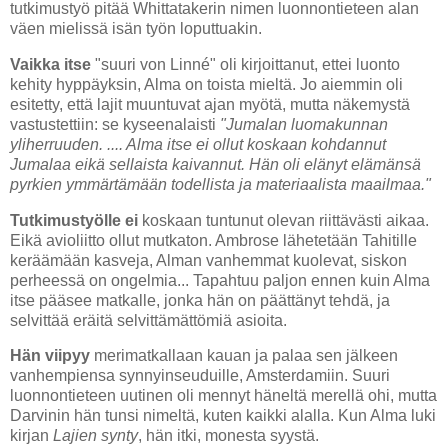
tutkimustyö pitää Whittatakerin nimen luonnontieteen alan
väen mielissä isän työn loputtuakin.
Vaikka itse
"suuri von Linné" oli kirjoittanut, ettei luonto
kehity hyppäyksin, Alma on toista mieltä. Jo aiemmin oli
esitetty, että lajit muuntuvat ajan myötä, mutta näkemystä
vastustettiin: se kyseenalaisti
"Jumalan luomakunnan
yliherruuden. .... Alma itse ei ollut koskaan kohdannut
Jumalaa eikä sellaista kaivannut. Hän oli elänyt elämänsä
pyrkien ymmärtämään todellista ja materiaalista maailmaa."
Tutkimustyölle ei
koskaan tuntunut olevan riittävästi aikaa.
Eikä avioliitto ollut mutkaton. Ambrose lähetetään Tahitille
keräämään kasveja, Alman vanhemmat kuolevat, siskon
perheessä on ongelmia... Tapahtuu paljon ennen kuin Alma
itse pääsee matkalle, jonka hän on päättänyt tehdä, ja
selvittää eräitä selvittämättömiä asioita.
Hän viipyy
merimatkallaan kauan ja palaa sen jälkeen
vanhempiensa synnyinseuduille, Amsterdamiin. Suuri
luonnontieteen uutinen oli mennyt häneltä merellä ohi, mutta
Darvinin hän tunsi nimeltä, kuten kaikki alalla. Kun Alma luki
kirjan
Lajien synty
, hän itki, monesta syystä.