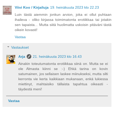
Viivi Koo / Kirjailuja
19. heinäkuuta 2023 klo 22.23
Luin tästä aiemmin jonkun arvion, joka ei ollut puhtaan
ihaileva - oliko kirjassa toimimatonta erotiikkaa tai jotakin
sen tapaista... Mutta siitä huolimatta uskoisin pitäväni tästä
oikein kovasti!
Vastaa
Vastaukset
Arja
21. heinäkuuta 2023 klo 16.43
Ainakin toteutumatonta erotiikkaa siinä on. Mutta se ei
ole Almasta kiinni se :-) Ehkä tarina on kovin
satumainen, jos sellaisen laskee miinukseksi, mutta silti
kerronta vie kerta kaikkiaan mukanaan, enkä lukiessa
miettinyt, mahtaisiko tällaista tapahtua oikeasti -
täydestä meni!
Vastaa