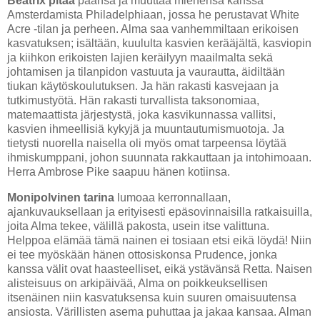
Beatrix pitää
päänsä ja muuttaa miehensä kanssa
Amsterdamista Philadelphiaan, jossa he perustavat White
Acre -tilan ja perheen. Alma saa vanhemmiltaan erikoisen
kasvatuksen; isältään, kuululta kasvien kerääjältä, kasviopin
ja kiihkon erikoisten lajien keräilyyn maailmalta sekä
johtamisen ja tilanpidon vastuuta ja vaurautta, äidiltään
tiukan käytöskoulutuksen. Ja hän rakasti kasvejaan ja
tutkimustyötä. Hän rakasti turvallista taksonomiaa,
matemaattista järjestystä, joka kasvikunnassa vallitsi,
kasvien ihmeellisiä kykyjä ja muuntautumismuotoja. Ja
tietysti nuorella naisella oli myös omat tarpeensa löytää
ihmiskumppani, johon suunnata rakkauttaan ja intohimoaan.
Herra Ambrose Pike saapuu hänen kotiinsa.
Monipolvinen tarina
lumoaa kerronnallaan,
ajankuvauksellaan ja erityisesti epäsovinnaisilla ratkaisuilla,
joita Alma tekee, välillä pakosta, usein itse valittuna.
Helppoa elämää tämä nainen ei tosiaan etsi eikä löydä! Niin
ei tee myöskään hänen ottosiskonsa Prudence, jonka
kanssa välit ovat haasteelliset, eikä ystävänsä Retta. Naisen
alisteisuus on arkipäivää, Alma on poikkeuksellisen
itsenäinen niin kasvatuksensa kuin suuren omaisuutensa
ansiosta. Värillisten asema puhuttaa ja jakaa kansaa. Alman