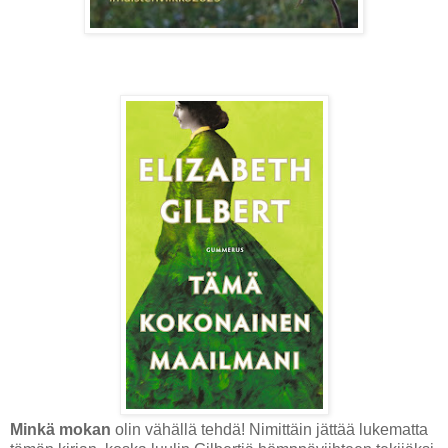
Minkä mokan
olin vähällä tehdä! Nimittäin jättää lukematta