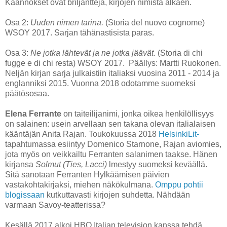
Käännökset ovat briljantteja, kirjojen nimistä alkaen.
Osa 2:
Uuden nimen tarina.
(Storia del nuovo cognome)
WSOY 2017. Sarjan tähänastisista paras.
Osa 3:
Ne jotka lähtevät ja ne jotka jäävät
. (Storia di chi
fugge e di chi resta) WSOY 2017. Päällys: Martti Ruokonen.
Neljän kirjan sarja julkaistiin italiaksi vuosina 2011 - 2014 ja
englanniksi 2015. Vuonna 2018 odotamme suomeksi
päätösosaa.
Elena Ferrante
on taiteilijanimi, jonka oikea henkilöllisyys
on salainen: usein arvellaan sen takana olevan italialaisen
kääntäjän Anita Rajan. Toukokuussa 2018
HelsinkiLit-
tapahtumassa esiintyy Domenico Starnone, Rajan aviomies,
jota myös on veikkailtu Ferranten salanimen taakse. Hänen
kirjansa
Solmut
(Ties, Lacci)
lmestyy suomeksi keväällä.
Sitä sanotaan Ferranten Hylkäämisen päivien
vastakohtakirjaksi, miehen näkökulmana.
Omppu pohtii
blogissaan
kutkuttavasti kirjojen suhdetta. Nähdään
varmaan Savoy-teatterissa?
Kesällä 2017 alkoi HBO Italian television kanssa tehdä