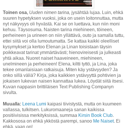
Toinen osa,
Uuden nimen tarina,
jysähtää lujaa. Luin, ehkä
suuren hypetyksen vuoksi, joka on usein loitonnuttaa, mutta
nyt näkyvyys oli hyvästä. Kai se on luettava, kun niin moni
kehuu. Täysosuma. Naisten tarina miehineen, töineen,
perheineen ja urineen on niin yllättävä, outo ja samalla tuttu,
ettei siitä voi olla lumoutumatta. Se kattaa kaikki oleelliset
kysymykset ja kertoo Elenan ja Linan toisistaan täysin
poikkeavat tarinat ymmärtävästi; hienovireisesti ja julkeasti
yhtä aikaa. Nuoret naiset haaveineen, miehineen,
unelmineen ja perheineen! Elena, kiltti tyttö, ja Lina, joka
tekee omanlaisiaan ratkaisuja. Miten käy ystävyyden? Ja
onko sillä väliä? Kirja, joka kaikkien ystävyyttä pohtivien ja
jokaisen lukevan naisen kannattaa lukea. Löydät siitä itsesi.
Kuvan nappasin brittiläisen Text Publishing Companyn
sivulta.
Muualla:
Leena Lumi
kaipasi tiivistystä, mutta on kuumeen
vallassa, tulkitsen. Lukuromaaneja sanan kaikissa
positiivisissa merkityksissä, summaa
Kirsin Book Club
.
Kakkososa on ehkä ykköstä parempi, sanoo
Me Naiset
. Ei
ehkä, vaan on!