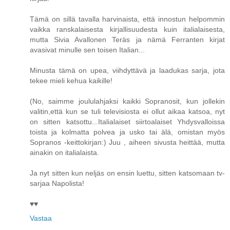
Tämä on sillä tavalla harvinaista, että innostun helpommin
vaikka ranskalaisesta kirjallisuudesta kuin italialaisesta,
mutta Sivia Avallonen Teräs ja nämä Ferranten kirjat
avasivat minulle sen toisen Italian...
Minusta tämä on upea, viihdyttävä ja laadukas sarja, jota
tekee mieli kehua kaikille!
(No, saimme joululahjaksi kaikki Sopranosit, kun jollekin
valitin,että kun se tuli televisiosta ei ollut aikaa katsoa, nyt
on sitten katsottu...Italialaiset siirtoalaiset Yhdysvalloissa
toista ja kolmatta polvea ja usko tai älä, omistan myös
Sopranos -keittokirjan:) Juu , aiheen sivusta heittää, mutta
ainakin on italialaista.
Ja nyt sitten kun neljäs on ensin luettu, sitten katsomaan tv-
sarjaa Napolista!
♥♥
Vastaa