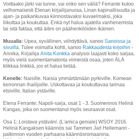
Voittaako järki vai tunne, vai onko sen väliä? Ferrante kutoo
velhomaisesti Elenan kirjailijanuraa, Linan kapinallisuutta ja
ajan- ja paikankuvaa kiinnostavaksi kuvaelmaksi, joka
liikuttaa ja koukuttaa. Enkä nyt halua ajatella vanhenemista
tai sitä faktaa, että äitini on päähenkilöiden ikäinen.
Muualla:
Upea, syvällinen, viihdyttävä, sanoo
Sanoissa ja
sivuilla.
Tulee voimalla kohti, sanoo
Rakkaudesta kirjoihin
-
Annika. Kirjailija
Anita Konkka
analysoi laajasti koko sarjaa,
myös vielä suomentamatonta viimeistä osaa, joten ÄLÄ
klikkaa linkkiä, jos et halua tietää.
Kenelle:
Naisille. Naisia ymmärtämään pyrkiville. Komean
kerronnan ihailijoille. Uskottavaa ja koukuttavaa tarinaa
etsiville. Italian ystäville.
Elena Ferrante: Napoli-sarja, osat 1 - 3. Suomennos Helinä
Kangas, joka on suomentanut myös seuraavat osat.
Osa 1:
Loistava ystäväni.
(L'amica geniale) WSOY 2016.
Helinä Kangaksen käännös sai Tammen Jarl Hellemann -
palkinnon vuoden parhaana käännösromaanina.