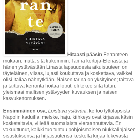
Hitaasti pääsin
Ferranteen
mukaan, mutta sitä tiukemmin. Tarina kertoja-Elenasta ja
hänen ystävästään Linasta lapsuudesta aikuisuuteen on
täyteläinen, viisas, lujasti koukuttava ja koskettava, vaikkei
olisi Italiaa nähnytkään. Naisen tarina on yksityinen; taitava
ja tarttuva kerronta hoitaa loput, eli tekee siitä tutun,
yleismaailmallisen ystävyyden kuvauksen ja naisen
kasvukertomuksen.
Ensimmäinen osa,
Loistava ystäväni,
kertoo tyttölapsista
Napolin kaduilla; melske, haju, kiihkeys ovat kirjassa käsin
kosketeltavia, viileää suomalaista vieraannuttavia. En
vakuuttunut, kaikki tuo tuntuu pohjoismaisen niukkalinjaisen
sisustuksensa ja hiljaisuutensa keskellä kirjaa lukevasta