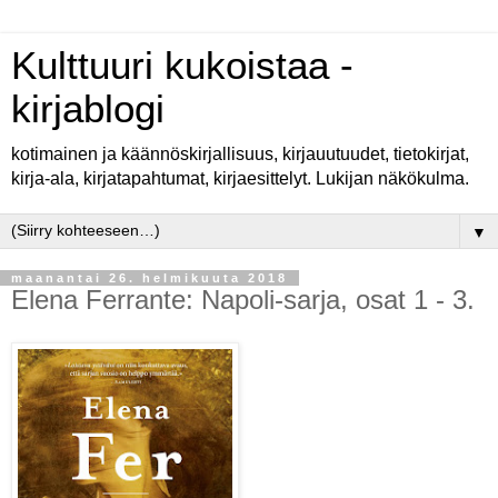
Kulttuuri kukoistaa -
kirjablogi
kotimainen ja käännöskirjallisuus, kirjauutuudet, tietokirjat,
kirja-ala, kirjatapahtumat, kirjaesittelyt. Lukijan näkökulma.
▼
maanantai 26. helmikuuta 2018
Elena Ferrante: Napoli-sarja, osat 1 - 3.