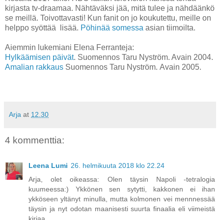
kirjasta tv-draamaa. Nähtäväksi jää, mitä tulee ja nähdäänkö
se meillä. Toivottavasti! Kun fanit on jo koukutettu, meille on
helppo syöttää lisää.
Pöhinää somessa
asian tiimoilta.
Aiemmin lukemiani Elena Ferranteja:
Hylkäämisen päivät
. Suomennos Taru Nyström. Avain 2004.
Amalian rakkaus
Suomennos Taru Nyström. Avain 2005.
Arja
at
12.30
4 kommenttia:
Leena Lumi
26. helmikuuta 2018 klo 22.24
Arja, olet oikeassa: Olen täysin Napoli -tetralogia
kuumeessa:) Ykkönen sen sytytti, kakkonen ei ihan
ykköseen yltänyt minulla, mutta kolmonen vei mennnessää
täysin ja nyt odotan maanisesti suurta finaalia eli viimeistä
kirjaa.